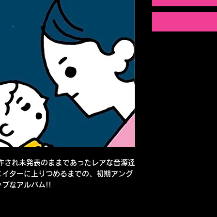
作され未発表のままであったレアな音源達
エイターに上りつめるまでの、初期アング
プなアルバム!!