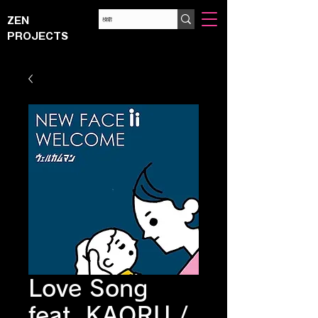
ZEN
PROJECTS
Love Song
feat. KAORU /