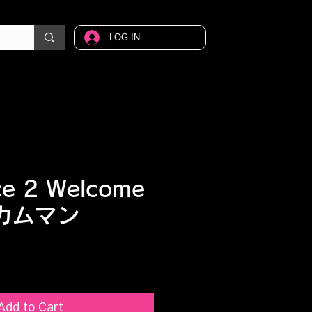
LOG IN
e 2 Welcome
ルカムマン
ice
Add to Cart