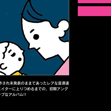
作され未発表のままであったレアな音源達
エイターに上りつめるまでの、初期アング
プなアルバム!!