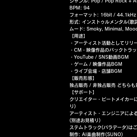
ジャンル: Pop / Pop Rock + Af
BPM: 94
フォーマット: 16bit / 44.1kHz
形式: インストゥルメンタル(歌
ムード: Smoky, Minimal, Moody
【用途】
・アーティスト活動としてリリ
・CM・映像作品のバックトラッ
・YouTube / SNS動画BGM
・ゲーム / 映像作品BGM
・ライブ会場・店舗BGM
【販売形態】
独占販売 / 非独占販売 どちら
【サポート】
クリエイター・ビートメイカーに
り)
アーティスト・エンジニアによ
(別途お見積り)
ステムトラック(パラデータ)は
制作: AI楽曲制作(SUNO)