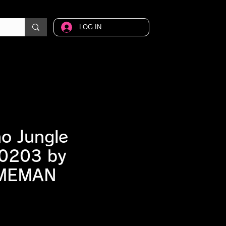
LOG IN
o Jungle
0203 by
MEMAN
価格