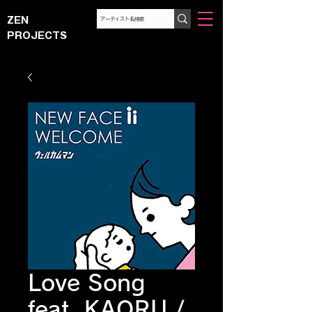
ZEN
PROJECTS
Love Song
feat. KAORU /