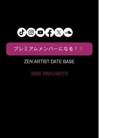
ダウンロードすれば投資できます
が、有料メンバーシップになると
レポート詳細などの諸々情報をチ
ェックできます。
プレミアムメンバーになる！！
ZEN ARTIST DATE BASE
ZEN PROJECTS
CONTENTS HUB / CREATIVE LAB /
TUNE MUSIC
ABOUT ZEN CONTENTS HUB
メディアについて
/
ライブについて
/
ス
トリーミングについて
/
SOUND SHARES
について
/
SOUND STOCKについて