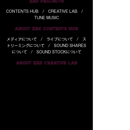
ZEN PROJECTS
CONTENTS HUB / CREATIVE LAB /
TUNE MUSIC
ABOUT ZEN CONTENTS HUB
メディアについて
/
ライブについて
/
ス
トリーミングについて
/
SOUND SHARES
について
/
SOUND STOCKについて
ABOUT ZEN CREATIVE LAB
​サブスプリクションの分配について
/
ZEN Spotlight Package
ABOUT COMPANY
利用規約
/
特定商法取引法
/
ポリシ
ー
/
Q&A
/
全てのコンテンツ
/
全ての
アイテム
会社概要
/
会社実績
/
業務提携企業
/
お問合せ