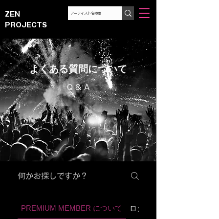
ZEN
PROJECTS
​よくある質問について
​Q & A
PREMIUM MEMBER について
ログイン方法・退会方法・