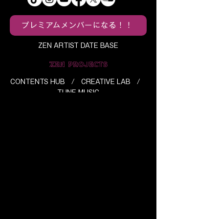
テンツを駆使し 音楽好きの音
何曲でも全世界180国に大手
楽ファンの音楽マニアに向け
音楽DSPから配信ができる!!
プレミアムメンバーになる！！
て情報を発信します。 音楽好
・同時にDSPへの営業をかけ
きの音楽ファンの音楽マニア
プレイリストインを狙います
ZEN ARTIST DATE BASE
なリスナーは 活動意欲の高い
・有料で海外サブミットも行
アーティストに出逢うことが
ZEN PROJECTS
なっております。料金詳細は
できます。
お問合せ下さい。 ・原盤権と
CONTENTS HUB / CREATIVE LAB /
著作権のハイブリットスプリ
TUNE MUSIC
ット機能搭載。音楽仲間と売
ABOUT ZEN CONTENTS HUB
上をレベニューシェアが可能!!
【SOUND FUNDING】 ・楽
メディアについて
/
ライブについて
/
ス
曲に対するアーティスト支援
トリーミングについて
/
SOUND SHARES
制度 →自身の楽曲をサポータ
について
/
SOUND STOCKについて
ー(支援者)へアプローチ！
ABOUT ZEN CREATIVE LAB
サポーターへライセンスを分
配 SNSで沢山の人が拡散する
​サブスプリクションの分配について
/
ことにより楽曲が広がる！
ZEN Spotlight Package
【MUSIC FUNDING】 ・アー
ABOUT COMPANY