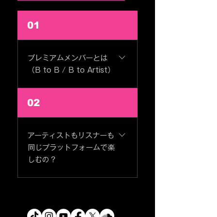
01
プレミアムメンバーとは
（B to B / B to Artist）
月額1000円でSHINKUKAN
02
の機能が全て使えます。 【イ
ベント登録】 ・イベンター
（コンテンツメーカー）とし
アーティストもリスナーも
ての登録が可能。月額費用を
同じプラットフォームで楽
レベニューシェアで収益化が
しむの？
可能!! ・チケット発券、販売
ができる ・オンライン、オフ
同じプラット付フォームで楽
ライン対応 ・アイカーブ映像
しみます。 アーティストはプ
をコンテンツ登録.....etc 【音
レミアムメンバーになってコン
源配信登録】 ・自身の楽曲を