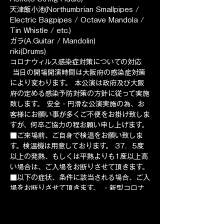
天津飯小池(Northumbrian Smallpipes / 
Electric Bagpipes / Octave Mandola / 
Tin Whistle / etc.)
ガラ(A.Guitar / Mandolin)
riki(Drums)
コロナウィルス感染症対策についての対応 
 当日の開場開演時間は大阪府の感染症対策
により変わります。 本公演は政府及び大阪
府の定める感染予防対策の方針に従って実施
致します。 安全・円滑な公演実施の為、お
客様にお願い事が多くご不便をお掛け致しま
すが、何卒ご協力の程お願い申し上げます。
■ご来場前、ご自身で検温をお願い致しま
す。検温機は用意しております。 37．5度
以上の発熱、もしくは平熱よりも1度以上高
い場合は、ご入場をお断りさせて頂きます。
■以下の症状、条件に該当される場合、ご入
場をお断りさせて頂きます。 ・新型コロナ
ウイルス感染症の陽性判定を受けている場
合。 ・新型コロナウイルス感染症の陽性判
定を受けた方との濃厚接触がある場合。 ・