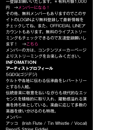
ー登録お願いいたします。＊有料月額1,000
円　→
メンバーになる！
その他、無料メンバーもありますのでこのサ
イトのLOGINより無料登録して最新情報を
チェックしてね。また、OFFICEIAL LINEア
カウントもあります。無料のライブストリー
ミングもチェックできるので友達登録願いし
ます！　→
こちら
メンバーの方は、コンテンツメーカーページ
よりストリーミングをお楽しみください。
INFOMATION
アーティストプロフィール 
5GDG(ゴジデジ)
ケルトや各地に伝わる伝承曲をレパートリー
とする5人組。
伝統音楽に敬意を払いながらも現代的なエッ
センスを積極的に取り入れ、躍動感溢れる演
奏を持ち味としている。楽曲に応じて多数の
楽器を使い分けるのも特徴。
メンバー
アッコ　(Irish Flute / Tin Whistle / Vocal)
Reno(5 String Fiddle)