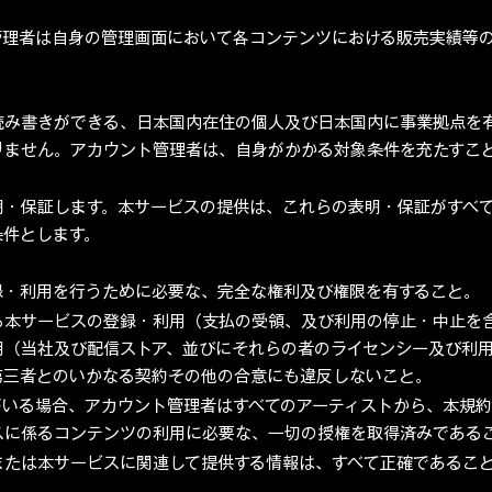
管理者は自身の管理画面において各コンテンツにおける販売実績等
読み書きができる、日本国内在住の個人及び日本国内に事業拠点を
りません。アカウント管理者は、自身がかかる対象条件を充たすこ
明・保証します。本サービスの提供は、これらの表明・保証がすべ
条件とします。
録・利用を行うために必要な、完全な権利及び権限を有すること。
る本サービスの登録・利用（支払の受領、及び利用の停止・中止を
用（当社及び配信ストア、並びにそれらの者のライセンシー及び利
第三者とのいかなる契約その他の合意にも違反しないこと。
がいる場合、アカウント管理者はすべてのアーティストから、本規
スに係るコンテンツの利用に必要な、一切の授権を取得済みである
または本サービスに関連して提供する情報は、すべて正確であるこ