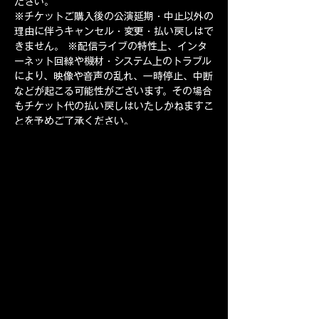
ださい。
※チケットご購入後の公演延期・中止以外の
理由に伴うキャンセル・変更・払い戻しはで
きません。 ※配信ライブの特性上、インタ
ーネット回線や機材・システム上のトラブル
により、映像や音声の乱れ、一時停止、中断
などが起こる可能性がございます。その場合
もチケット代の払い戻しはいたしかねますこ
とを予めご了承ください。
※お客様のインターネット環境、視聴環境に
伴う不具合に関しては、主催者は責任を負い
かねますことを予めご了承ください。 
※配信開始直前はサイトへのアクセスが集中
するため、配信ページへのログインは時間に
余裕をもってお済ませくださいますようお願
いいたします。
※配信ライブ中、途中から視聴した場合はそ
の時点からの配信ライブとなり、配信中は巻
き戻しての再生はできません。
※本公演は有料での配信ライブとなります。
一切の権利は主催者が有します。カメラ・ス
マートフォンなどによる映像および画面の録