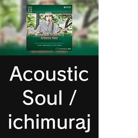
Acoustic
Soul /
ichimuraj