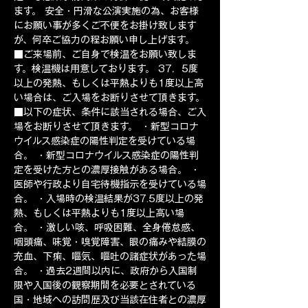
ます。 安全・円滑な公演実施の為、お客様
にお願い事が多くご不便をお掛け致します
が、何卒ご協力の程お願い申し上げます。
■ご来場前、ご自身で検温をお願い致しま
す。検温機は用意しております。 37．5度
以上の発熱、もしくは平熱よりも1度以上高
い場合は、ご入場をお断りさせて頂きます。
■以下の症状、条件に該当される場合、ご入
場をお断りさせて頂きます。 ・新型コロナ
ウイルス感染症の陽性判定を受けている場
合。 ・新型コロナウイルス感染症の陽性判
定を受けた方との濃厚接触がある場合。 ・
医師や行政より自宅待機指示を受けている場
合。 ・入場時の検温結果が37.5度以上の発
熱、もしくは平熱よりも1度以上高い場
合。 ・激しい咳、呼吸困難、全身倦怠感、
咽頭痛、味覚・嗅覚障害、眼の痛みや結膜の
充血、下痢、嘔気、嘔吐の諸症状があった場
合。 ・過去2週間以内に、政府から入国制
限や入国後の観察期間を必要とされている
国・地域への訪問歴及び当該在住者との濃厚