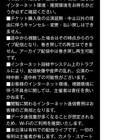
インターネット環境・推奨環境をお持ちかど
うか必ずご確認ください。 
■チケット購入後の公演延期・中止以外の理
由に伴うキャンセル・変更・払い戻しはでき
ません。 
■途中から視聴した場合はその時点からのラ
イブ配信となり、巻き戻しての再生はできま
せん。アーカイブ配信中は巻き戻し再生可能
です。 
■インターネット回線やシステム上のトラブ
ルにより、配信映像や音声の乱れ、公演の一
時中断・途中終了の可能性がございます。 
■お客様のインターネット環境、視聴環境に
伴う不具合に関しては、主催者は責任を負い
かねます。 
■閲覧に関わるインターネット通信費用はお
客様のご負担となります。 
■データ通信量が多くなることが想定される
ため、Wi-Fiのご利用を推奨いたします。 
■本公演は有料での配信ライブです。一切の
権利は主催者が有します。カメラ・スマート