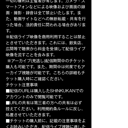
一切の権利は主催者が有します。カメラ・ス
マートフォンなどによる映像および画面の録
画・撮影・録音は全て禁止いたします。ま
た、動画サイトなどへの無断転載・共有を行
った場合、法的責任に問われる場合がありま
す。 
※配信ライブ映像を商用利用することは禁止
とさせていただきます。これには、飲食店、
広間等で聴衆から料金を受領して配信ライブ
映像を流すことを含みます。 
 ※アーカイブ(見逃し)配信期間中のチケット
購入も可能です。また、期間中は何度でもア
ーカイブ視聴が可能です。こちらの詳細もチ
ケット購入時にご確認ください。   
チケット注意事項 
■配信のURLは購入したSHINKUKANでの
アカウントのみで閲覧可能です。 
■URLの共有は第三者の方への共有は必ず
控えてください。利用規約条ルールに反し、
処置させていただきます。 
■チケットの購入前に、記載の注意事項をよ
くお読みいただき、配信ライブ視聴に適した