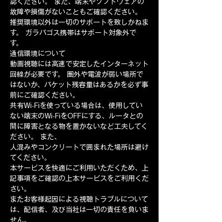
認ください。 また、端末やソフトウェアの
故障や損傷がないこともご確認ください。 
推奨環境以外は一切のサポートを致しかねま
す。 ガラパゴス携帯はサポート対象外で
す。  
通信環境について ​ 
動画視聴には高速で安定したインターネット
回線が必要です。 圏外や電波が弱い場所で
はないか、パケット残容量はあるかを必ず事
前にご確認ください。 
共有Wi-Fiを使っている場合は、使用してい
ない端末のWi-FiをOFFにする、ルータとの
間に障害となる物を置かないなど工夫してく
ださい。 また、
人混みやコンクリートで囲まれた場所は避け
てください。 
本サービスを快適にご利用いただくため、上
記事項をご確認の上本サービスをご利用くだ
さい。 
またお客様起因による視聴トラブルについて
は、配信者、及び当社は一切の責任を負いま
せん。