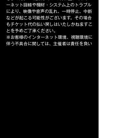
ーネット回線や機材・システム上のトラブル
により、映像や音声の乱れ、一時停止、中断
などが起こる可能性がございます。その場合
もチケット代の払い戻しはいたしかねますこ
とを予めご了承ください。
※お客様のインターネット環境、視聴環境に
伴う不具合に関しては、主催者は責任を負い
かねますことを予めご了承ください。 
※配信開始直前はサイトへのアクセスが集中
するため、配信ページへのログインは時間に
余裕をもってお済ませくださいますようお願
いいたします。
※配信ライブ中、途中から視聴した場合はそ
の時点からの配信ライブとなり、配信中は巻
き戻しての再生はできません。
※本公演は有料での配信ライブとなります。
一切の権利は主催者が有します。カメラ・ス
マートフォンなどによる映像および画面の録
画・撮影・録音は全て禁止いたします。ま
た、動画サイトなどへの無断転載・共有を行
った場合、法的責任に問われる場合がありま