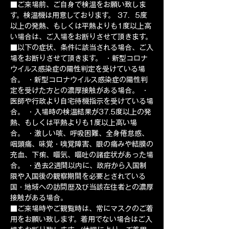
■ご来場前、ご自身で検温をお願い致しま
す。検温機は用意しております。 37．5度
以上の発熱、もしくは平熱よりも1度以上高
い場合は、ご入場をお断りさせて頂きます。
■以下の症状、条件に該当される場合、ご入
場をお断りさせて頂きます。 ・新型コロナ
ウイルス感染症の陽性判定を受けている場
合。 ・新型コロナウイルス感染症の陽性判
定を受けた方との濃厚接触がある場合。 ・
医師や行政より自宅待機指示を受けている場
合。 ・入場時の検温結果が37.5度以上の発
熱、もしくは平熱よりも1度以上高い場
合。 ・激しい咳、呼吸困難、全身倦怠感、
咽頭痛、味覚・嗅覚障害、眼の痛みや結膜の
充血、下痢、嘔気、嘔吐の諸症状があった場
合。 ・過去2週間以内に、政府から入国制
限や入国後の観察期間を必要とされている
国・地域への訪問歴及び当該在住者との濃厚
接触がある場合。
■ご来場時やご観覧時は、常にマスクのご着
用をお願い致します。着用でない場合はご入