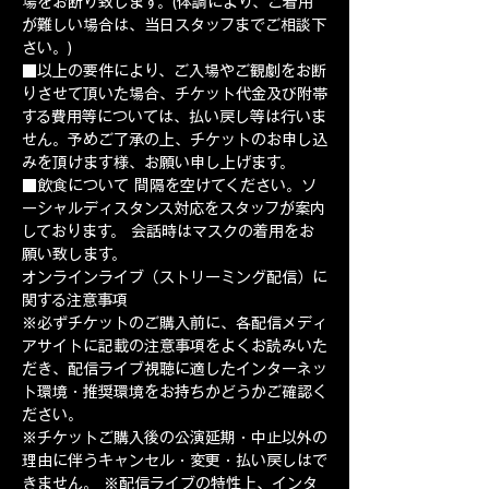
場をお断り致します。(体調により、ご着用
が難しい場合は、当日スタッフまでご相談下
さい。)
■以上の要件により、ご入場やご観劇をお断
りさせて頂いた場合、チケット代金及び附帯
する費用等については、払い戻し等は行いま
せん。予めご了承の上、チケットのお申し込
みを頂けます様、お願い申し上げます。
■飲食について 間隔を空けてください。ソ
ーシャルディスタンス対応をスタッフが案内
しております。 会話時はマスクの着用をお
願い致します。  ​
オンラインライブ（ストリーミング配信）に
関する注意事項
※必ずチケットのご購入前に、各配信メディ
アサイトに記載の注意事項をよくお読みいた
だき、配信ライブ視聴に適したインターネッ
ト環境・推奨環境をお持ちかどうかご確認く
ださい。
※チケットご購入後の公演延期・中止以外の
理由に伴うキャンセル・変更・払い戻しはで
きません。 ※配信ライブの特性上、インタ