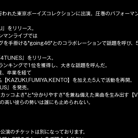
で行われた東京ボーイズコレクションに出演。圧巻のパフォーマ
.J』をリリース。
ワンマンライブでは
を手掛ける"going46"とのコラボレーションで話題を呼び、
『4TUNES』をリリース。
ランキングで1位を獲得し、大きな話題を呼んだ。
退、卒業を経て
【KAZUKI,FUMIYA,KENTO】を加えた5人で活動を再開。
US』を発売。
とし"カッコよさ"と"分かりやすさ"を兼ね備えた楽曲を生み出す【VE
び声の高い彼らの勢いは誰にも止められない。
の公演のチケットは別になっております。