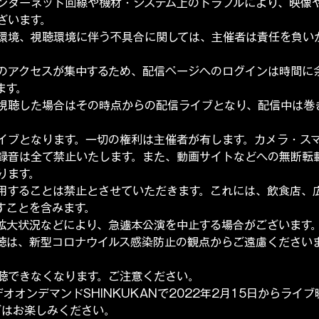
ンターネット回線や機材・システム上のトラブルにより、映像
ざいます。
環境、視聴環境に伴う不具合に関しては、主催者は責任を負い
のアクセスが集中するため、配信ページへのログインは時間に
ます。
視聴した場合はその時点からの配信ライブとなり、配信中は巻
イブとなります。一切の権利は主催者が有します。カメラ・ス
録音は全て禁止いたします。また、動画サイトなどへの無断転
ります。
用することは禁止とさせていただきます。これには、飲食店、
すことを含みます。
拡大状況などにより、急遽本公演を中止する場合がございます
聴は、新型コロナウイルス感染防止の観点からご遠慮ください
聴できなくなります。ご注意ください。
デオオンデマンドSHINKUKANで2022年2月15日からライ
イブはお楽しみください。