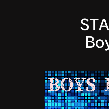
STA
Boy