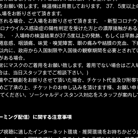
をお願い致します。検温機は用意しております。 37．5度以
入場をお断りさせて頂きます。
される場合、ご入場をお断りさせて頂きます。 ・新型コロナウ
コロナウイルス感染症の陽性判定を受けた方との濃厚接触がある
。 ・入場時の検温結果が37.5度以上の発熱、もしくは平熱
倦怠感、咽頭痛、味覚・嗅覚障害、眼の痛みや結膜の充血、下
間以内に、政府から入国制限や入国後の観察期間を必要とされて
がある場合。
常にマスクのご着用をお願い致します。着用でない場合はご入場
合は、当日スタッフまでご相談下さい。)
場やご観劇をお断りさせて頂いた場合、チケット代金及び附帯
めご了承の上、チケットのお申し込みを頂けます様、お願い申
けてください。ソーシャルディスタンス対応をスタッフが案内し
。
ーミング配信）に関する注意事項
ブ視聴に適したインターネット環境・推奨環境をお持ちかどう