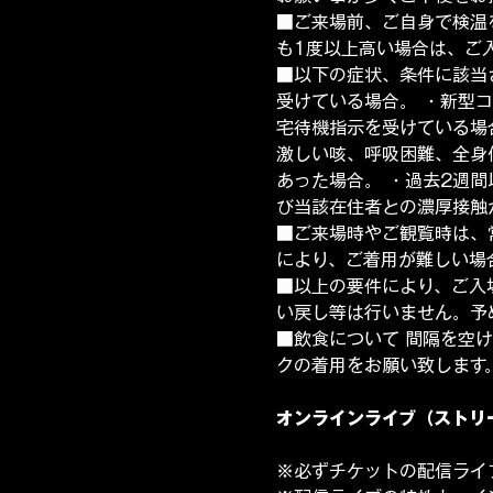
■ご来場前、ご自身で検温
も1度以上高い場合は、ご
■以下の症状、条件に該当
受けている場合。 ・新型
宅待機指示を受けている場合
激しい咳、呼吸困難、全身
あった場合。 ・過去2週
び当該在住者との濃厚接触
■ご来場時やご観覧時は、
により、ご着用が難しい場
■以上の要件により、ご入
い戻し等は行いません。予
■飲食について 間隔を空
クの着用をお願い致します
オンラインライブ（ストリ
※必ずチケットの配信ライ