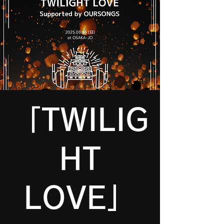
「TWILIG
HT
LOVE」