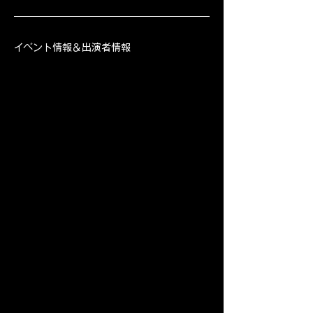
イベント情報＆出演者情報
Coming Soon !!
イベントのSNS、詳細は株式会社ブラッシ
ュミュージックが運営する、NEW J-POP 
MEDIA「SHINKUKAN」より発信されま
す。
http://shinkukan.live
会場の詳細「大阪城公園内「MIRAIZA 
OSAKA-JO」BLUE BIRDS ROOF TOP 
TERRACE」
https://www.landmark-
osaka.com/bluebirds/