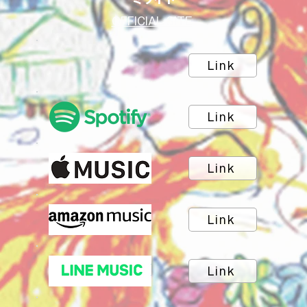
OFFICIAL SITE
Link
Link
Link
Link
Link