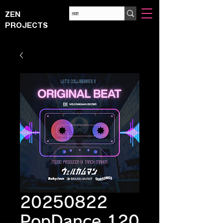
ZEN
PROJECTS
20250822
PopDance 120