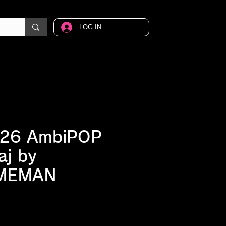
LOG IN
26 AmbiPOP
j by
MEMAN
Price
0