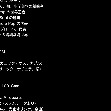
な人にバッチリ
Pop の元祖、空間美学の創始者
× Pop の世界王者
 Soul の越境
 Indie Pop の代表
p のグローバル代表
ィーの繊細な詩世界
GM
オーガニック・サステナブル）
ガニック・ナチュラル系）
P_100_Gmaj
, Afrobeats
 48kHz（ステムデータあり）
のみ・完全オリジナル楽曲）