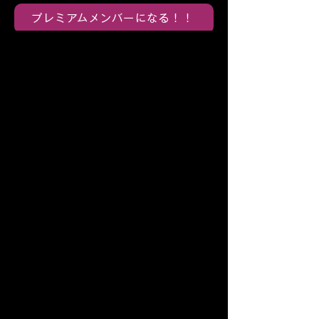
プレミアムメンバーになる！！
ZEN ARTIST DATE BASE
ZEN PROJECTS
CONTENTS HUB / CREATIVE LAB /
TUNE MUSIC
ABOUT ZEN CONTENTS HUB
メディアについて
/
ライブについて
/
ス
トリーミングについて
/
SOUND SHARES
について
/
SOUND STOCKについて
ABOUT ZEN CREATIVE LAB
​サブスプリクションの分配について
/
ZEN Spotlight Package
ABOUT COMPANY