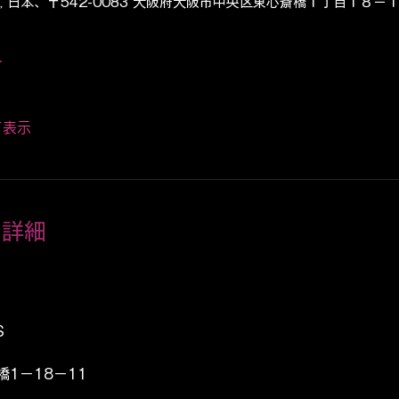
RS, 日本、〒542-0083 大阪府大阪市中央区東心斎橋１丁目１８−１１ 
者
て表示
の詳細
S
1−18−11