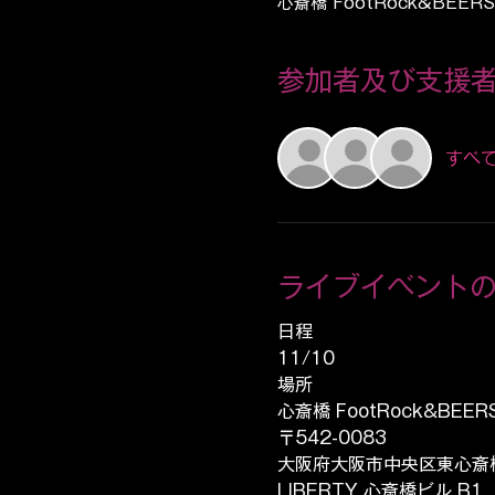
心斎橋 FootRock&BEE
参加者及び支援
すべ
ライブイベント
日程
11/10
場所
心斎橋 FootRock&BEER
〒542-0083
大阪府大阪市中央区東心斎橋
LIBERTY 心斎橋ビル B1