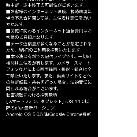
時中断・途中終了の可能性がございます。 
■お客様のインターネット環境、視聴環境に
伴う不具合に関しては、主催者は責任を負い
かねます。 
■閲覧に関わるインターネット通信費用はお
客様のご負担となります。 
■データ通信量が多くなることが想定される
ため、Wi-Fiのご利用を推奨いたします。 
■本公演は有料での配信ライブです。一切の
権利は主催者が有します。カメラ・スマート
フォンなどによる画面録画・撮影・録音は全
て禁止いたします。また、動画サイトなどへ
の無断転載・共有を行った場合、法的責任に
問われる場合がございます。
動画視聴における推奨環境 ​
[スマートフォン、タブレット] iOS 11.0以
降(Safari最新バージョン) 
Android OS 5.0以降(Google Chrome最新
バージョン) 
[パソコン] Windows 10以上/ MacOS 
10.9以上(最新バージョンのGoogle 