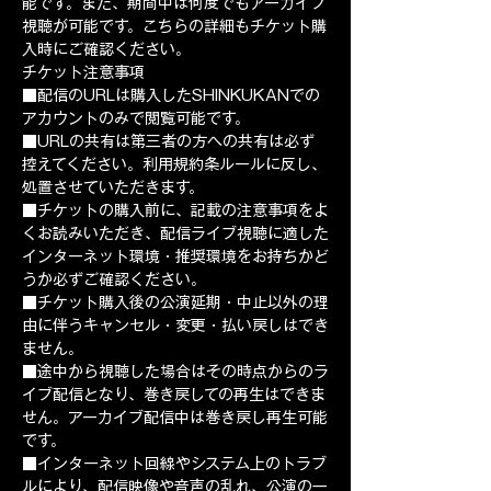
能です。また、期間中は何度でもアーカイブ
視聴が可能です。こちらの詳細もチケット購
入時にご確認ください。   
チケット注意事項 
■配信のURLは購入したSHINKUKANでの
アカウントのみで閲覧可能です。 
■URLの共有は第三者の方への共有は必ず
控えてください。利用規約条ルールに反し、
処置させていただきます。 
■チケットの購入前に、記載の注意事項をよ
くお読みいただき、配信ライブ視聴に適した
インターネット環境・推奨環境をお持ちかど
うか必ずご確認ください。 
■チケット購入後の公演延期・中止以外の理
由に伴うキャンセル・変更・払い戻しはでき
ません。 
■途中から視聴した場合はその時点からのラ
イブ配信となり、巻き戻しての再生はできま
せん。アーカイブ配信中は巻き戻し再生可能
です。 
■インターネット回線やシステム上のトラブ
ルにより、配信映像や音声の乱れ、公演の一