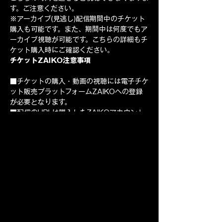
す。ご注意ください。
※アーカイブ(見逃し)配信期間中のチケット
購入も可能です。また、期間中は何度でもア
ーカイブ視聴が可能です。こちらの詳細もチ
ケット購入時にご確認ください。
チケットZAIKO注意事項
■チケットの購入・動画の視聴には電子チケ
ット販売プラットフォームZAIKOへの登録
が必要となります。
■配信のURLは購入したZAIKOアカウント
のみで閲覧可能です。
■URLの共有、SNSへ投稿をしてもご本人
のZAIKOアカウント以外では閲覧いただけ
ません。
■チケットの購入前に、記載の注意事項をよ
くお読みいただき、配信ライブ視聴に適した
インターネット環境・推奨環境をお持ちかど
うか必ずご確認ください。
■チケット購入後の公演延期・中止以外の理
由に伴うキャンセル・変更・払い戻しはでき