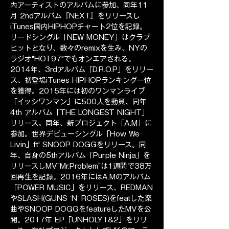
内アーティストのアルバムに参加、同年11
月 2ndアルバム『NEXT』をリリースし
iTunes国内HIPHOPチャート2位を記録。
リードシングル「NEW MONEY」はクラブ
ヒットとなり、数々のremixを生み、NYの
ラジオ"HOT97"でもオンエアされる。
2014年、3rdアルバム「D.R.O.P」をリリー
ス、初登場iTunes HIPHOPランキング一位
を獲得。2015年には初のワンマンライブ
「イッシワンマン」に500人を動員、同年
4th アルバム「THE LONGEST NIGHT」
リリース。同年、新プロジェクト「A.M」に
参加。世界デビューシングル「How We 
Livin」ft' SNOOP DOGGをリリース。同
年、自身の5thアルバム「Purple Ninja」を
リリースしMV”Mr.Problem”は1週間で38万
回再生を記録。2016年にはA.Mのアルバム
「POWER MUSIC」をリリース、REDMAN
やSLASH(GUNS ’N’ ROSES)をfeatした楽
曲やSNOOP DOGGをfeatureしたMVを公
開。2017年 EP「UNHOLY1&2」をリリ