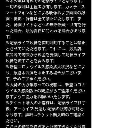
※本公演は有料での配信ライブとなります。
一切の権利は主催者が有します。カメラ・ス
マートフォンなどによる映像および画面の録
画・撮影・録音は全て禁止いたします。ま
た、動画サイトなどへの無断転載・共有を行
った場合、法的責任に問われる場合がありま
す。
※配信ライブ映像を商用利用することは禁止
とさせていただきます。これには、飲食店、
広間等で聴衆から料金を受領して配信ライブ
映像を流すことを含みます。
※新型コロナウイルス感染拡大状況などによ
り、急遽本公演を中止する場合がございま
す。予めご了承ください。
※大勢の方が集まっての視聴は、新型コロナ
ウイルス感染防止の観点からご遠慮ください
ますようご協力をお願いいたします。
※チケット購入のお客様は、配信ライブ終了
後、アーカイブ(見逃し)配信の視聴が可能と
なります。詳細はチケット購入時のご確認く
ださい。
こちらの時間を過ぎると視聴できなくなりま