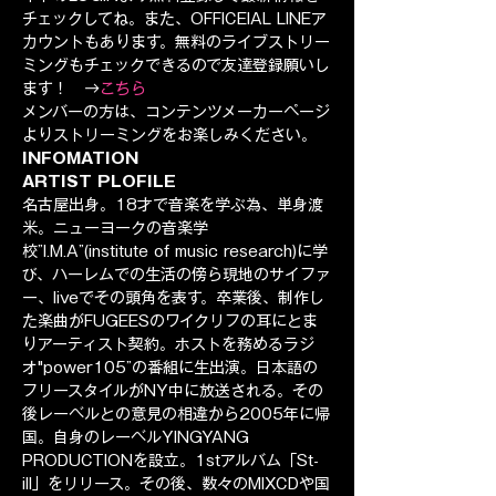
チェックしてね。また、OFFICEIAL LINEア
カウントもあります。無料のライブストリー
ミングもチェックできるので友達登録願いし
ます！　→
こちら
メンバーの方は、コンテンツメーカーページ
よりストリーミングをお楽しみください。
INFOMATION
ARTIST PLOFILE
名古屋出身。18才で音楽を学ぶ為、単身渡
米。ニューヨークの音楽学
校”I.M.A”(institute of music research)に学
び、ハーレムでの生活の傍ら現地のサイファ
ー、liveでその頭角を表す。卒業後、制作し
た楽曲がFUGEESのワイクリフの耳にとま
りアーティスト契約。ホストを務めるラジ
オ"power105”の番組に生出演。日本語の
フリースタイルがNY中に放送される。その
後レーベルとの意見の相違から2005年に帰
国。自身のレーベルYINGYANG 
PRODUCTIONを設立。1stアルバム「St-
ill」をリリース。その後、数々のMIXCDや国