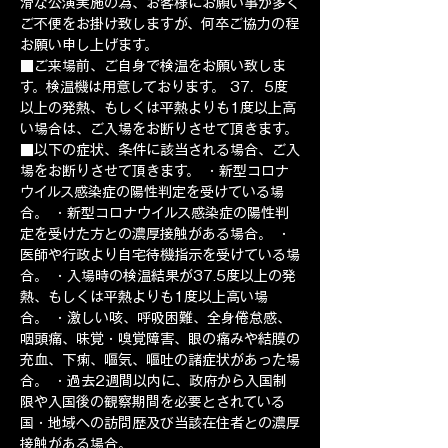
滑な公演実施の為、お客様にお願い事が多く
ご不便をお掛け致しますが、何卒ご協力の程
お願い申し上げます。
■ご来場前、ご自身で検温をお願い致しま
す。検温機は用意しております。 37．5度
以上の発熱、もしくは平熱よりも1度以上高
い場合は、ご入場をお断りさせて頂きます。
■以下の症状、条件に該当される場合、ご入
場をお断りさせて頂きます。 ・新型コロナ
ウイルス感染症の陽性判定を受けている場
合。 ・新型コロナウイルス感染症の陽性判
定を受けた方との濃厚接触がある場合。 ・
医師や行政より自宅待機指示を受けている場
合。 ・入場時の検温結果が37.5度以上の発
熱、もしくは平熱よりも1度以上高い場
合。 ・激しい咳、呼吸困難、全身倦怠感、
咽頭痛、味覚・嗅覚障害、眼の痛みや結膜の
充血、下痢、嘔気、嘔吐の諸症状があった場
合。 ・過去2週間以内に、政府から入国制
限や入国後の観察期間を必要とされている
国・地域への訪問歴及び当該在住者との濃厚
接触がある場合。