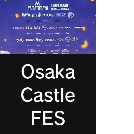
Osaka
Castle
FES