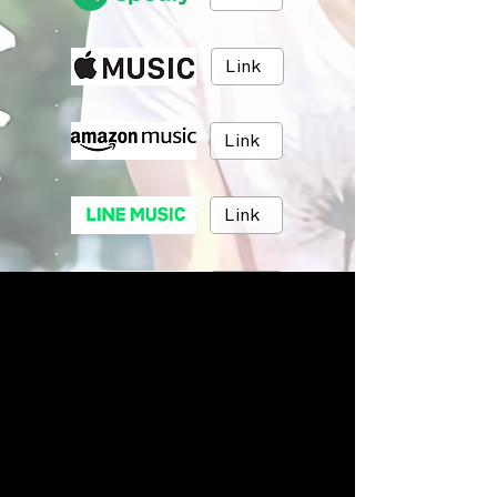
Link
Link
Link
Link
Link
BRUSH MUSIC
Inc.