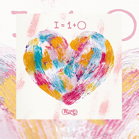
Ｉ=１+ ○
Nuts