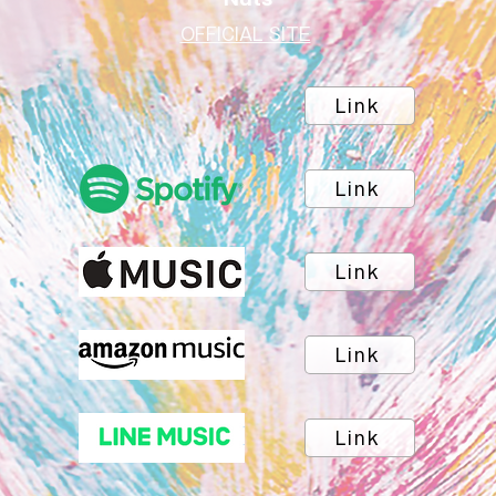
OFFICIAL SITE
Link
Link
Link
Link
Link