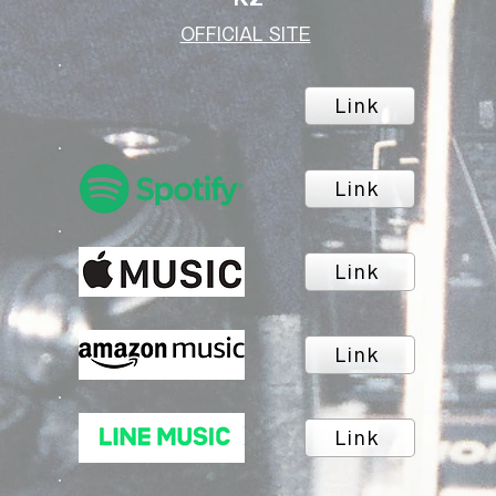
OFFICIAL SITE
Link
Link
Link
Link
Link