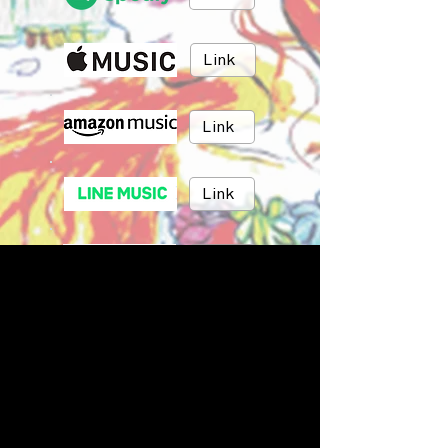
Link
Link
Link
Link
Link
BRUSH MUSIC
Inc.