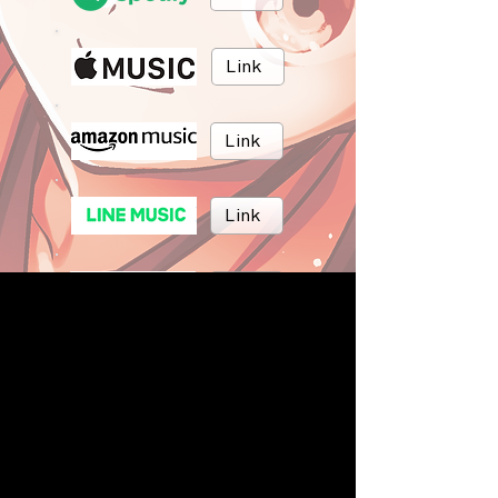
Link
Link
Link
Link
Link
BRUSH MUSIC
Inc.