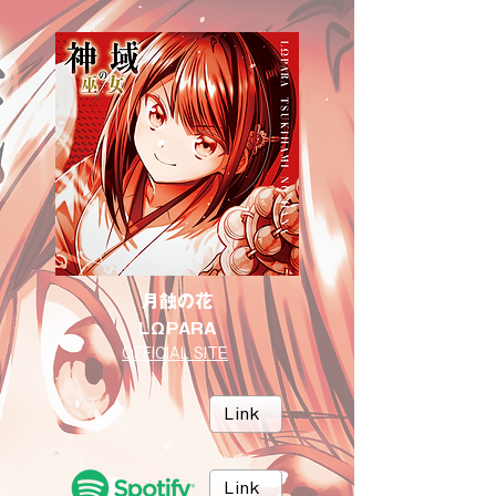
月蝕の花
LΩPARA
OFFICIAL SITE
Link
Link