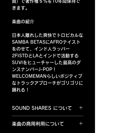
資）で著作権５％を10年間保持で
きます。
楽曲の紹介
日本人離れした爽快でトロピカルな
SAMBA BETASにAFROテイスト
をのせて、インド人ラッパー
2FISTDとLAとインドで活動する
SUVIをヒューチャーした最高のダ
ンスナンバーJ-POP！
WELCOMEMANらしいポジティブ
なトラックアプローチがゴリゴリに
踊れる！
SOUND SHARES について
購入＝支援（投資）して頂くと楽
楽曲の商用利用について
曲ダウンロードができるURLが