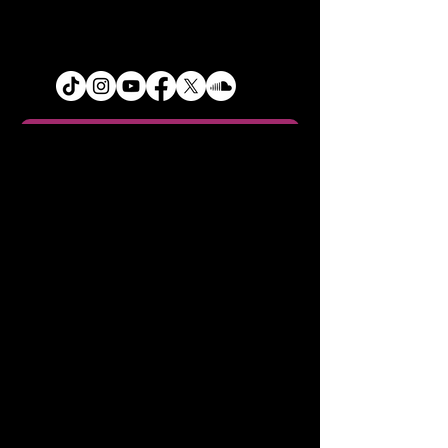
メールで届きます。
購入＝支援（投資）して頂いた楽
次に、共同出版者として音楽著作
曲は、商用利用が可能の音源デー
権を保持する形なりますので、代
タとなります。ご自身のコンテン
表出版社である株式会社ブラッシ
ツ利用としてもご活用ください。
ュミュージック（プラットフォー
商用利用についての詳細はこちら
ム運営会社）から契約書がメール
のURLよりご確認ください。
プレミアムメンバーになる！！
にて届きます。内容をご確認いた
また、プラットフォーム運営をし
だき署名を頂くことにより正式に
ているBRUSH MUISC Inc.では
ZEN ARTIST DATE BASE
楽曲権利の保持が確定致します。
さまざまな楽曲の管理を行なって
１週間に一度、楽曲の成長を見守
ZEN PROJECTS
おります。この楽曲以外での商用
る、アナリティクスデータが定期
利用もご希望であれば、プレミア
CONTENTS HUB / CREATIVE LAB /
的に届くようになります。
ムメンバーになると、複数の楽曲
TUNE MUSIC
また、BRUSH MUSIC Inc.のサ
のが商用利用可能になります。合
イト「会員ページのマイレポー
ABOUT ZEN CONTENTS HUB
わせてご活用くださいませ。
ト」にて四半期に一度届く
メディアについて
/
ライブについて
/
ス
JASRACからの徴収レポートが反
トリーミングについて
/
SOUND SHARES
映されますので著作権印税の分配
について
/
SOUND STOCKについて
金額をご確認頂けます。
分配費用が1万円をこえると引き
ABOUT ZEN CREATIVE LAB