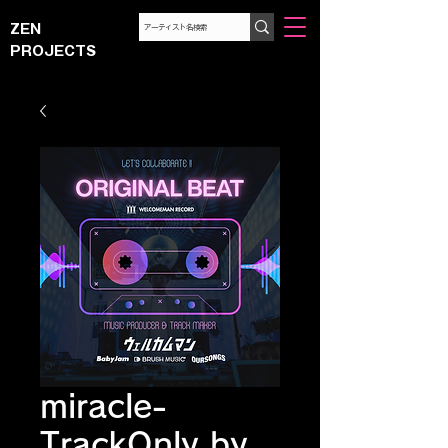
ZEN
PROJECTS
miracle-
TrackOnly by