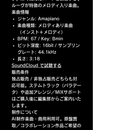
ルーヴが特徴のメロディ入り楽曲。
楽曲情報
ジャンル: Amapiano
楽曲種類: メロディあり楽曲
（インスト＋メロディ）
BPM: 67 / Key: Bmin
ビット深度: 16bit / サンプリン
グレート: 44.1kHz
長さ: 3:18
SoundCloud で試聴する
販売条件
独占販売 / 非独占販売どちらも対
応可能。ステムトラック（パラデー
タ）や追加アレンジ／MIXサポート
はご購入後に編集部からご案内いた
します。
制作について
AI制作楽曲・商用利用可。原盤買
取／コラボレーション作品ご希望の