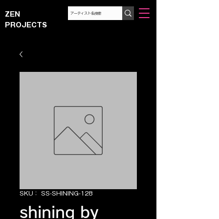
ZEN
PROJECTS
SKU： SS-SHINING-128
shining by